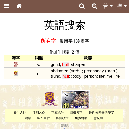
普
粵
英語搜索
所有字
|
常用字
|
冷僻字
[
hull
], 找到 2 個
漢字
詞類
意義
礱
v.
grind
;
hull
;
sharpen
abdomen
(
arch
.);
pregnancy
(
arch
.);
身
n.
trunk
,
hull
; ;
body
;
person
;
lifetime
,
life
新手入門
使用凡例
字庫統計
隨機漢字
最近被搜索的漢字
鳴謝
製作單位
私隱政策
免責聲明
意見簿
（
管理員
）