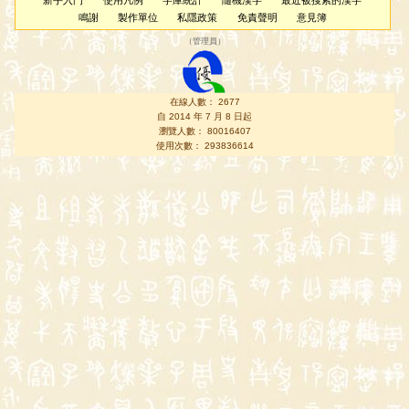
新手入門
使用凡例
字庫統計
隨機漢字
最近被搜索的漢字
鳴謝
製作單位
私隱政策
免責聲明
意見簿
（
管理員
）
在線人數： 2677
自 2014 年 7 月 8 日起
瀏覽人數： 80016407
使用次數： 293836614