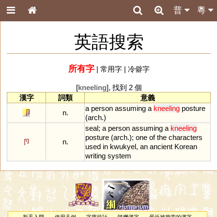
普
粵
英語搜索
所有字
|
常用字
|
冷僻字
[
kneeling
], 找到 2 個
漢字
詞類
意義
a
person
assuming
a
kneeling
posture
卩
n.
(
arch
.)
seal
;
a
person
assuming
a
kneeling
posture
(
arch
.);
one
of
the
characters
卪
n.
used
in
kwukyel
,
an
ancient
Korean
writing
system