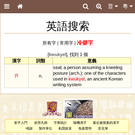
普
粵
英語搜索
冷僻字
所有字
|
常用字
|
[
kwukyel
], 找到 1 個
漢字
詞類
意義
seal
;
a
person
assuming
a
kneeling
posture
(
arch
.);
one
of
the
characters
卪
n.
used
in
kwukyel
,
an
ancient
Korean
writing
system
新手入門
使用凡例
字庫統計
隨機漢字
最近被搜索的漢字
鳴謝
製作單位
私隱政策
免責聲明
意見簿