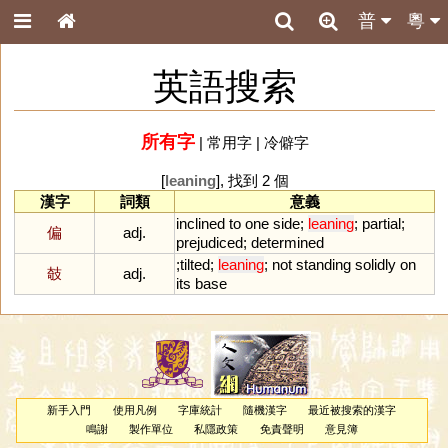
普
粵
英語搜索
所有字
|
常用字
|
冷僻字
[
leaning
], 找到 2 個
漢字
詞類
意義
inclined
to
one
side
;
leaning
;
partial
;
偏
adj.
prejudiced
;
determined
;
tilted
;
leaning
;
not
standing
solidly
on
攲
adj.
its
base
新手入門
使用凡例
字庫統計
隨機漢字
最近被搜索的漢字
鳴謝
製作單位
私隱政策
免責聲明
意見簿