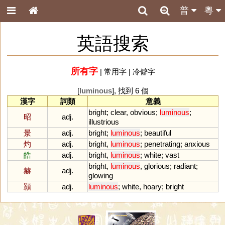
普
粵
英語搜索
所有字
|
常用字
|
冷僻字
[
luminous
], 找到 6 個
漢字
詞類
意義
bright
;
clear
,
obvious
;
luminous
;
昭
adj.
illustrious
景
adj.
bright
;
luminous
;
beautiful
灼
adj.
bright
,
luminous
;
penetrating
;
anxious
皓
adj.
bright
,
luminous
;
white
;
vast
bright
,
luminous
,
glorious
;
radiant
;
赫
adj.
glowing
顥
adj.
luminous
;
white
,
hoary
;
bright