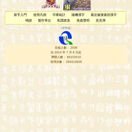
新手入門
使用凡例
字庫統計
隨機漢字
最近被搜索的漢字
鳴謝
製作單位
私隱政策
免責聲明
意見簿
（
管理員
）
在線人數： 2036
自 2014 年 7 月 8 日起
瀏覽人數： 80223510
使用次數： 294212828