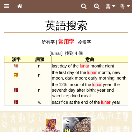
普
粵
英語搜索
常用字
所有字
|
|
冷僻字
[
lunar
], 找到 4 個
漢字
詞類
意義
晦
n.
last
day
of
the
lunar
month
;
night
the
first
day
of
the
lunar
month
,
new
朔
n.
moon
,
dark
moon
;
early
morning
;
north
the
12th
moon
of
the
lunar
year
;
the
臘
n.
seventh
day
after
birth
;
year
end
sacrifice
;
dried
meat
臘
v.
sacrifice
at
the
end
of
the
lunar
year