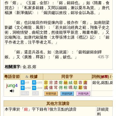
作「
熔
」。《玉篇．金部》：「鎔，鎔鑄也。」如《隋書．食
貨志》：「私家多鎔錢，又間以錫鐵，兼以粟帛為貨。」唐代
楊諫〈新渾儀賦〉：「煽洪鑪以效役，鎔珍金以為器。」
「
鎔
」也比喻寫作時提煉內容，後亦作「
熔
」。如南朝梁
劉勰《文心雕龍．風骨》：「若夫鎔冶經典之範，翔集子史之
術，洞曉情變，曲昭文體，然後能莩甲新意，雕畫奇辭。」又
比喻陶冶。如唐代歐陽詹〈太學張博士講《禮記》記〉：「鎔
乎作者之意，注乎學者之耳。」
「
鎔
」還是兵器名。如〈急就篇〉：「鈒戟鈹鎔劍鐔
鍭。」又《廣雅．釋器》：「鎔，鈹也。」
435 字
相關漢字:
金
,
容
,
熔
粵語音節
根據
同音字
詞例(
) /
&
解釋
備
容
溶
濃
熔
融
絨
頌
蓉
庸
鎔化,鎔點,鎔
黃
周
p48
p185
j
ung
4
戎
傭
茸
佣
榕
喁
顒
鄘
慵
李
何
p250
p349
鏞
墉
狨
瑢
媶
茙
傛
羢
瀜
HKLS
人文
同聲同韻
同韻同調
同聲同調
鰅
鰫
鷛
滽
嵱
嫆
嫞
駥
髶
榵
槦
烿
褣
肜
毧
其他方言讀音
本字庫於「
鎔
」字下錄有
7
個方言點的讀音
詳細資
料