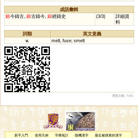
成語彙輯
鎔
今鑄古,
鎔
古鑄今,
鎔
經鑄史
(3/3)
詳細資
料
詞類
英文意義
v.
melt
,
fuse
;
smelt
瀏覽次數: 7391
新手入門
使用凡例
字庫統計
隨機漢字
最近被搜索的漢字