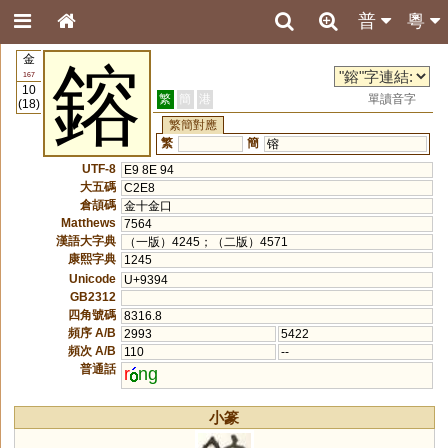
普
粵
金
鎔
167
10
繁
簡
港
單讀音字
(18)
繁簡對應
繁
簡
镕
UTF-8
E9 8E 94
大五碼
C2E8
倉頡碼
金十金口
Matthews
7564
漢語大字典
（一版）4245；（二版）4571
康熙字典
1245
Unicode
U+9394
GB2312
四角號碼
8316.8
頻序 A/B
2993
5422
頻次 A/B
110
--
普通話
r
ng
小篆