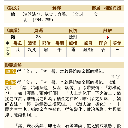
《說文》
解釋
部居
相關異體
鎔
冶器法也。从金，容聲。
〔金封
金
切〕
(294 / 295)
《廣韻》
頁碼
反切
註解
鎔
35
餘封
中
聲母
清濁
部位
聲調
韻攝
韻目
開合
等第
古
以
次濁
喉
平
通
鍾
/
鍾
合
三
音
形義通解
略說:
從「
金
」，「
容
」聲。本義是熔鑄金屬的模範。
21 字
詳解:
從「
金
」，「
容
」聲。本義是熔鑄金屬的模範。《說
文》：「鎔，冶器法也。从金，容聲。」徐鍇繫傳：「亦模範
也。」如《漢書．董仲舒傳》：「夫上之化下，下之從上，猶
泥之在鈞，唯甄者之所為；猶金之在鎔，唯冶者之所鑄。」顏
師古注：「鎔，謂鑄器之模範也。」《潛夫論．德化》：「中
民之生世也，猶鑠金之在鑪也，從篤變化，唯冶所為，方圓薄
厚，隨鎔制爾。」
「
鎔
」表示熔鑄，即把金、石等加熱，使之變成液態，後