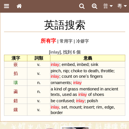
普
粵
英語搜索
所有字
|
常用字
|
冷僻字
[
inlay
], 找到 6 個
漢字
詞類
意義
嵌
v.
inlay
;
embed
,
imbed
;
sink
pinch
,
nip
;
choke
to
death
,
throttle
;
掐
v.
inlay
;
count
on
one
'
s
fingers
瓖
n.
ornaments
;
inlay
a
kind
of
grass
mentioned
in
ancient
蓾
n.
texts
,
used
as
inlay
of
shoes
錯
v.
be
confused
;
inlay
;
polish
inlay
,
set
,
mount
;
insert
;
rim
,
edge
,
鑲
v.
border