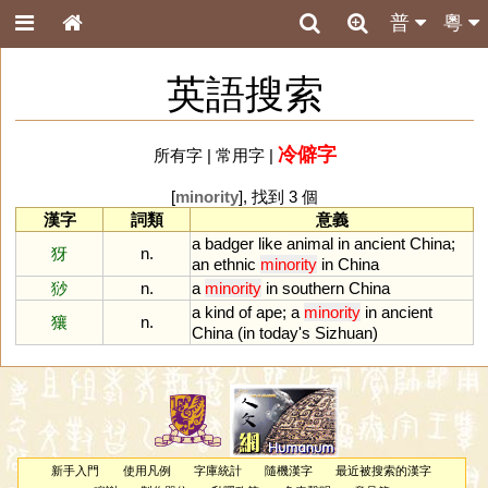
普
粵
英語搜索
冷僻字
所有字
|
常用字
|
[
minority
], 找到 3 個
漢字
詞類
意義
a
badger
like
animal
in
ancient
China
;
犽
n.
an
ethnic
minority
in
China
猀
n.
a
minority
in
southern
China
a
kind
of
ape
;
a
minority
in
ancient
獽
n.
China
(
in
today
'
s
Sizhuan
)
新手入門
使用凡例
字庫統計
隨機漢字
最近被搜索的漢字