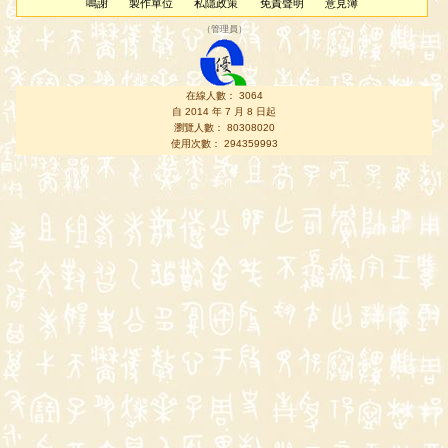
鳴謝
製作單位
私隱政策
免責聲明
意見簿
（
管理員
）
在線人數： 3064
自 2014 年 7 月 8 日起
瀏覽人數： 80308020
使用次數： 294359993