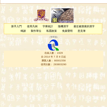
新手入門
使用凡例
字庫統計
隨機漢字
最近被搜索的漢字
鳴謝
製作單位
私隱政策
免責聲明
意見簿
（
管理員
）
在線人數： 2429
自 2014 年 7 月 8 日起
瀏覽人數： 80001558
使用次數： 293803290