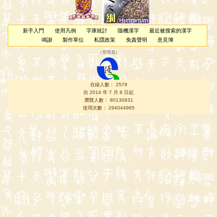
新手入門
使用凡例
字庫統計
隨機漢字
最近被搜索的漢字
鳴謝
製作單位
私隱政策
免責聲明
意見簿
（
管理員
）
在線人數： 2579
自 2014 年 7 月 8 日起
瀏覽人數： 80130831
使用次數： 294044965