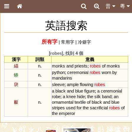
普
粵
英語搜索
所有字
|
常用字
|
冷僻字
[
robes
], 找到 4 個
漢字
詞類
意義
緇
n.
monks
and
priests
;
robes
of
monks
python
;
ceremonial
robes
worn
by
蟒
n.
mandarins
褎
n.
sleeve
;
ample
flowing
robes
a
black
and
blue
figure
;
a
ceremonial
robe
;
a
knee
hide
;
the
silk
band
;
an
黻
n.
ornamental
textile
of
black
and
blue
stripes
used
for
the
sacrificial
robes
of
the
emperor