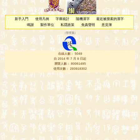
新手入門
使用凡例
字庫統計
隨機漢字
最近被搜索的漢字
鳴謝
製作單位
私隱政策
免責聲明
意見簿
（
管理員
）
在線人數： 5049
自 2014 年 7 月 8 日起
瀏覽人數： 80061495
使用次數： 293918302