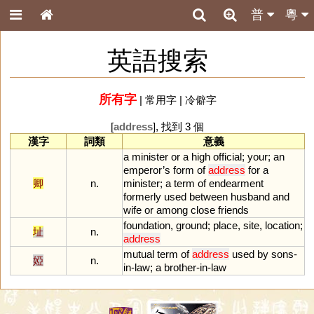
普
粵
英語搜索
所有字
|
常用字
|
冷僻字
[
address
], 找到 3 個
漢字
詞類
意義
a
minister
or
a
high
official
;
your
;
an
emperor
’
s
form
of
address
for
a
卿
n.
minister
;
a
term
of
endearment
formerly
used
between
husband
and
wife
or
among
close
friends
foundation
,
ground
;
place
,
site
,
location
;
址
n.
address
mutual
term
of
address
used
by
sons
-
婭
n.
in
-
law
;
a
brother
-
in
-
law