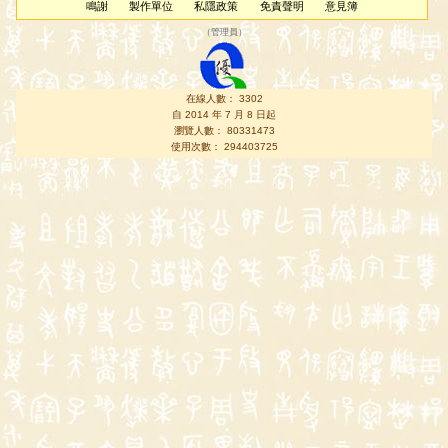
鳴謝
製作單位
私隱政策
免責聲明
意見簿
（
管理員
）
在線人數： 3302
自 2014 年 7 月 8 日起
瀏覽人數： 80331473
使用次數： 294403725