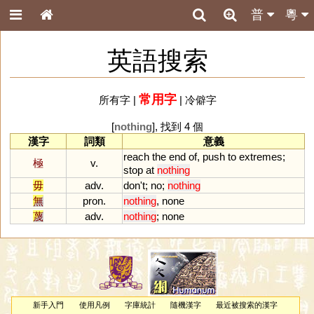
普
粵
英語搜索
常用字
所有字
|
|
冷僻字
[
nothing
], 找到 4 個
漢字
詞類
意義
reach
the
end
of
,
push
to
extremes
;
極
v.
stop
at
nothing
毋
adv.
don
'
t
;
no
;
nothing
無
pron.
nothing
,
none
蔑
adv.
nothing
;
none
新手入門
使用凡例
字庫統計
隨機漢字
最近被搜索的漢字