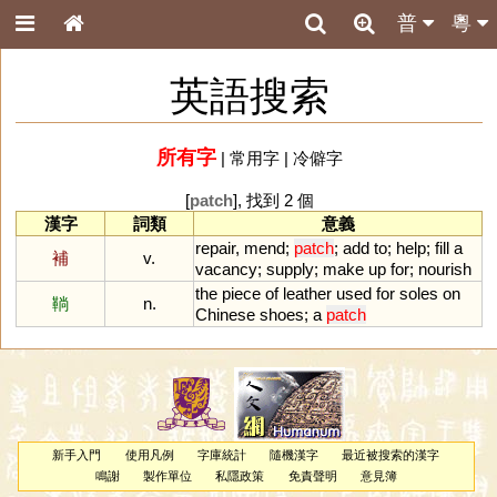
普
粵
英語搜索
所有字
|
常用字
|
冷僻字
[
patch
], 找到 2 個
漢字
詞類
意義
repair
,
mend
;
patch
;
add
to
;
help
;
fill
a
補
v.
vacancy
;
supply
;
make
up
for
;
nourish
the
piece
of
leather
used
for
soles
on
鞝
n.
Chinese
shoes
;
a
patch
新手入門
使用凡例
字庫統計
隨機漢字
最近被搜索的漢字
鳴謝
製作單位
私隱政策
免責聲明
意見簿