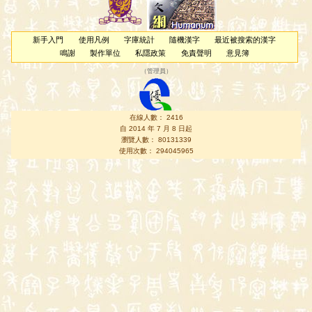
新手入門
使用凡例
字庫統計
隨機漢字
最近被搜索的漢字
鳴謝
製作單位
私隱政策
免責聲明
意見簿
（
管理員
）
在線人數： 2416
自 2014 年 7 月 8 日起
瀏覽人數： 80131339
使用次數： 294045965