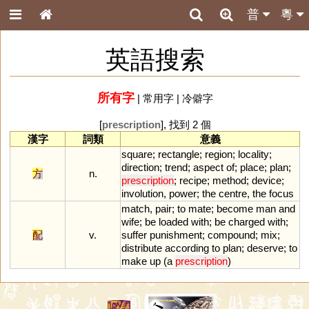
普
粵
英語搜索
所有字
|
常用字
|
冷僻字
[
prescription
], 找到 2 個
漢字
詞類
意義
square
;
rectangle
;
region
;
locality
;
direction
;
trend
;
aspect
of
;
place
;
plan
;
方
n.
prescription
;
recipe
;
method
;
device
;
involution
,
power
;
the
centre
,
the
focus
match
,
pair
;
to
mate
;
become
man
and
wife
;
be
loaded
with
;
be
charged
with
;
配
v.
suffer
punishment
;
compound
;
mix
;
distribute
according
to
plan
;
deserve
;
to
make
up
(
a
prescription
)