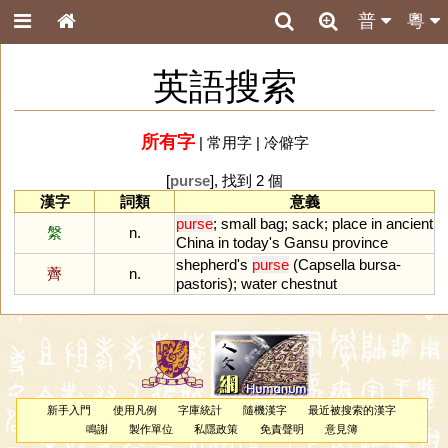
普
粵
英語搜索
所有字
|
常用字
|
冷僻字
[
purse
], 找到 2 個
漢字
詞類
意義
purse
;
small
bag
;
sack
;
place
in
ancient
縏
n.
China
in
today
'
s
Gansu
province
shepherd
'
s
purse
(
Capsella
bursa
-
薺
n.
pastoris
);
water
chestnut
新手入門
使用凡例
字庫統計
隨機漢字
最近被搜索的漢字
鳴謝
製作單位
私隱政策
免責聲明
意見簿