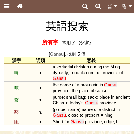
普
粵
英語搜索
所有字
|
常用字
|
冷僻字
[
Gansu
], 找到 5 個
漢字
詞類
意義
a
territorial
division
during
the
Ming
峒
n.
dynasty
;
mountain
in
the
province
of
Gansu
the
name
of
a
mountain
in
Gansu
嵫
n.
province
;
the
place
of
sunset
purse
;
small
bag
;
sack
;
place
in
ancient
縏
n.
China
in
today
'
s
Gansu
province
(
proper
name
)
name
of
a
district
in
鄯
n.
Gansu
,
close
to
present
Xining
隴
n.
Short
for
Gansu
province
;
ridge
,
hill