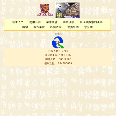
新手入門
使用凡例
字庫統計
隨機漢字
最近被搜索的漢字
鳴謝
製作單位
私隱政策
免責聲明
意見簿
（
管理員
）
在線人數： 2760
自 2014 年 7 月 8 日起
瀏覽人數： 80319165
使用次數： 294380639