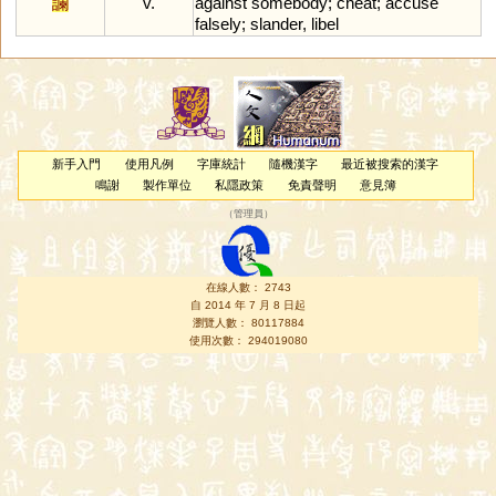
讕
v.
against
somebody
;
cheat
;
accuse
falsely
;
slander
,
libel
新手入門
使用凡例
字庫統計
隨機漢字
最近被搜索的漢字
鳴謝
製作單位
私隱政策
免責聲明
意見簿
（
管理員
）
在線人數： 2743
自 2014 年 7 月 8 日起
瀏覽人數： 80117884
使用次數： 294019080