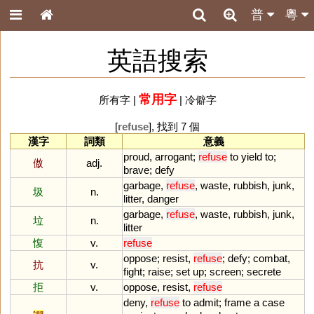
普
粵
英語搜索
常用字
所有字
|
|
冷僻字
[
refuse
], 找到 7 個
漢字
詞類
意義
proud
,
arrogant
;
refuse
to
yield
to
;
傲
adj.
brave
;
defy
garbage
,
refuse
,
waste
,
rubbish
,
junk
,
圾
n.
litter
,
danger
garbage
,
refuse
,
waste
,
rubbish
,
junk
,
垃
n.
litter
愎
v.
refuse
oppose
;
resist
,
refuse
;
defy
;
combat
,
抗
v.
fight
;
raise
;
set
up
;
screen
;
secrete
拒
v.
oppose
,
resist
,
refuse
deny
,
refuse
to
admit
;
frame
a
case