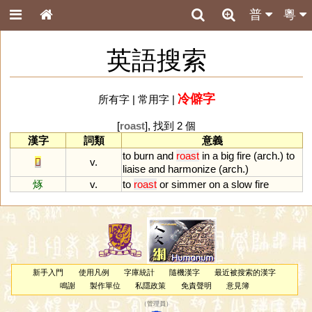
普
粵
英語搜索
冷僻字
所有字
|
常用字
|
[
roast
], 找到 2 個
漢字
詞類
意義
to
burn
and
roast
in
a
big
fire
(
arch
.)
to
𤏻
v.
liaise
and
harmonize
(
arch
.)
烼
v.
to
roast
or
simmer
on
a
slow
fire
新手入門
使用凡例
字庫統計
隨機漢字
最近被搜索的漢字
鳴謝
製作單位
私隱政策
免責聲明
意見簿
（
管理員
）