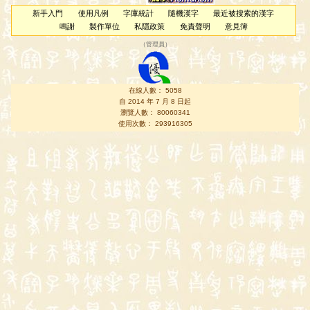
新手入門
使用凡例
字庫統計
隨機漢字
最近被搜索的漢字
鳴謝
製作單位
私隱政策
免責聲明
意見簿
（
管理員
）
在線人數： 5058
自 2014 年 7 月 8 日起
瀏覽人數： 80060341
使用次數： 293916305