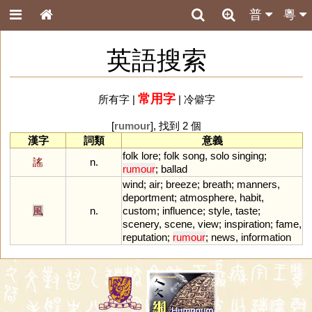
普
粵
英語搜索
常用字
所有字
|
|
冷僻字
[
rumour
], 找到 2 個
漢字
詞類
意義
folk
lore
;
folk
song
,
solo
singing
;
謠
n.
rumour
;
ballad
wind
;
air
;
breeze
;
breath
;
manners
,
deportment
;
atmosphere
,
habit
,
風
n.
custom
;
influence
;
style
,
taste
;
scenery
,
scene
,
view
;
inspiration
;
fame
,
reputation
;
rumour
;
news
,
information