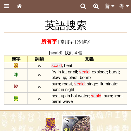
普
粵
英語搜索
所有字
|
常用字
|
冷僻字
[
scald
], 找到 4 個
漢字
詞類
意義
湯
v.
scald
;
heat
fry
in
fat
or
oil
;
scald
;
explode
;
burst
;
炸
v.
blow
up
;
blast
;
bomb
burn
;
roast
,
scald
;
singe
;
illuminate
;
燎
v.
hunt
in
night
heat
up
in
hot
water
;
scald
,
burn
;
iron
;
燙
v.
perm
;
wave