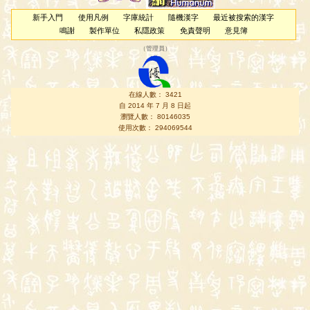
新手入門
使用凡例
字庫統計
隨機漢字
最近被搜索的漢字
鳴謝
製作單位
私隱政策
免責聲明
意見簿
（
管理員
）
在線人數： 3421
自 2014 年 7 月 8 日起
瀏覽人數： 80146035
使用次數： 294069544