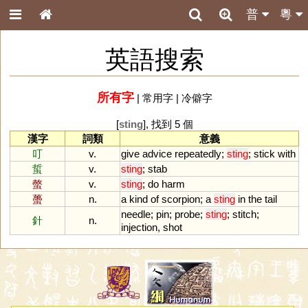
普
粵
英語搜索
所有字
|
常用字
|
冷僻字
[
sting
], 找到 5 個
漢字
詞類
意義
叮
v.
give
advice
repeatedly
;
sting
;
stick
with
蜇
v.
sting
;
stab
螫
v.
sting
;
do
harm
蠆
n.
a
kind
of
scorpion
;
a
sting
in
the
tail
needle
;
pin
;
probe
;
sting
;
stitch
;
針
n.
injection
,
shot