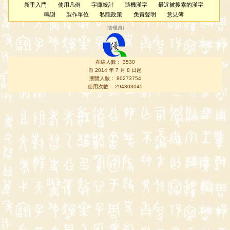
新手入門
使用凡例
字庫統計
隨機漢字
最近被搜索的漢字
鳴謝
製作單位
私隱政策
免責聲明
意見簿
（
管理員
）
在線人數： 3530
自 2014 年 7 月 8 日起
瀏覽人數： 80273754
使用次數： 294303045