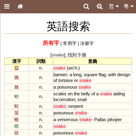
普
粵
英語搜索
所有字
|
常用字
|
冷僻字
[
snake
], 找到 9 個
漢字
詞類
意義
它
n.
snake
(
arch
.)
banner
;
a
long
,
square
flag
,
with
design
旐
n.
of
tortoise
or
snake
虺
n.
a
poisonous
snake
scales
on
the
belly
of
a
snake
aiding
蚹
n.
locomotion
;
snail
蛇
n.
snake
;
serpent
蝁
n.
poisonous
snake
蝮
n.
a
venomous
snake
-
Pallas
pitviper
蟤
n.
snake
镻
n.
poisonous
snake