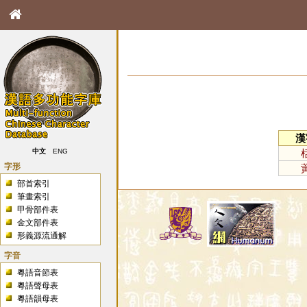
漢
中文
ENG
字形
部首索引
筆畫索引
甲骨部件表
金文部件表
形義源流通解
字音
粵語音節表
粵語聲母表
粵語韻母表