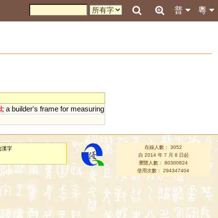
普
粵
d
;
a
builder
'
s
frame
for
measuring
在線人數： 3052
的漢字
自 2014 年 7 月 8 日起
瀏覽人數： 80300824
使用次數： 294347404