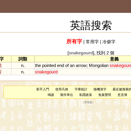
英語搜索
所有字
|
常用字
|
冷僻字
[
snakegourd
], 找到 2 個
字
詞類
意義
栝
n.
the
pointed
end
of
an
arrow
;
Mongolian
snakegour
蔩
n.
snakegourd
新手入門
使用凡例
字庫統計
隨機漢字
最近被搜索
鳴謝
製作單位
私隱政策
免責聲明
意見簿
（
管理員
）