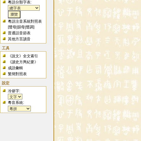
粵語分類字表:
粵語注音系統對照表
[
聲母
|
韻母
|
聲調
]
普通話音節表
其他方言讀音
工具
《說文》全文索引
《讀史方輿紀要》
成語彙輯
繁簡對照表
設定
冷僻字:
粵音系統: