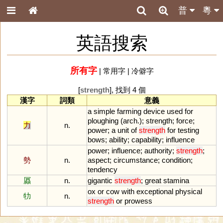
普
粵
英語搜索
所有字
|
常用字
|
冷僻字
[
strength
], 找到 4 個
漢字
詞類
意義
a
simple
farming
device
used
for
ploughing
(
arch
.);
strength
;
force
;
力
n.
power
;
a
unit
of
strength
for
testing
bows
;
ability
;
capability
;
influence
power
;
influence
;
authority
;
strength
;
勢
n.
aspect
;
circumstance
;
condition
;
tendency
屭
n.
gigantic
strength
;
great
stamina
ox
or
cow
with
exceptional
physical
牞
n.
strength
or
prowess