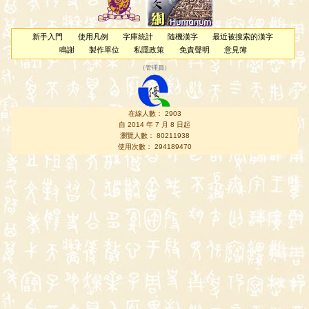
新手入門
使用凡例
字庫統計
隨機漢字
最近被搜索的漢字
鳴謝
製作單位
私隱政策
免責聲明
意見簿
（
管理員
）
在線人數： 2903
自 2014 年 7 月 8 日起
瀏覽人數： 80211938
使用次數： 294189470