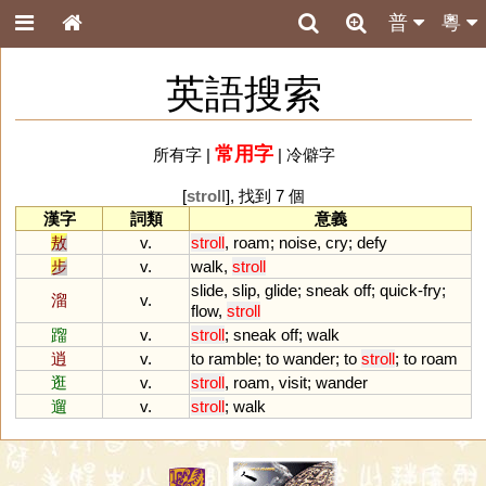
普
粵
英語搜索
常用字
所有字
|
|
冷僻字
[
stroll
], 找到 7 個
漢字
詞類
意義
敖
v.
stroll
,
roam
;
noise
,
cry
;
defy
步
v.
walk
,
stroll
slide
,
slip
,
glide
;
sneak
off
;
quick
-
fry
;
溜
v.
flow
,
stroll
蹓
v.
stroll
;
sneak
off
;
walk
逍
v.
to
ramble
;
to
wander
;
to
stroll
;
to
roam
逛
v.
stroll
,
roam
,
visit
;
wander
遛
v.
stroll
;
walk