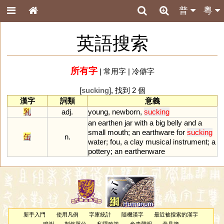
普
粵
英語搜索
所有字
|
常用字
|
冷僻字
[
sucking
], 找到 2 個
漢字
詞類
意義
乳
adj.
young
,
newborn
,
sucking
an
earthen
jar
with
a
big
belly
and
a
small
mouth
;
an
earthware
for
sucking
缶
n.
water
;
fou
,
a
clay
musical
instrument
;
a
pottery
;
an
earthenware
新手入門
使用凡例
字庫統計
隨機漢字
最近被搜索的漢字