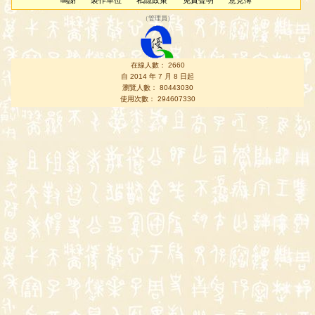
鳴謝
製作單位
私隱政策
免責聲明
意見簿
（
管理員
）
在線人數： 2660
自 2014 年 7 月 8 日起
瀏覽人數： 80443030
使用次數： 294607330