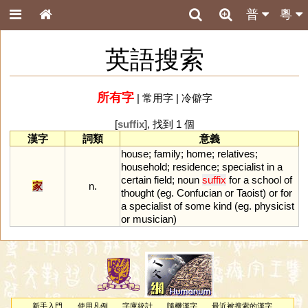
普
粵
英語搜索
所有字
|
常用字
|
冷僻字
[
suffix
], 找到 1 個
漢字
詞類
意義
house
;
family
;
home
;
relatives
;
household
;
residence
;
specialist
in
a
certain
field
;
noun
suffix
for
a
school
of
家
n.
thought
(
eg
.
Confucian
or
Taoist
)
or
for
a
specialist
of
some
kind
(
eg
.
physicist
or
musician
)
新手入門
使用凡例
字庫統計
隨機漢字
最近被搜索的漢字