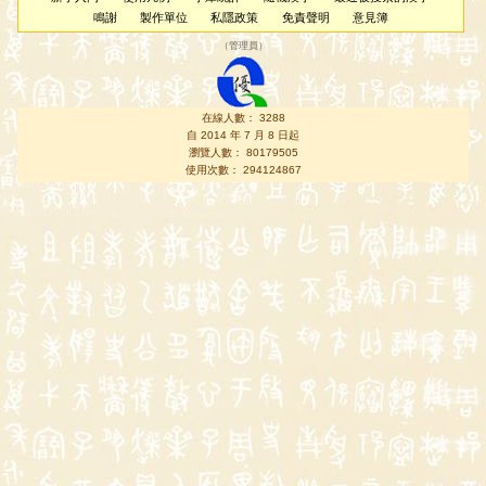
鳴謝
製作單位
私隱政策
免責聲明
意見簿
（
管理員
）
在線人數： 3288
自 2014 年 7 月 8 日起
瀏覽人數： 80179505
使用次數： 294124867