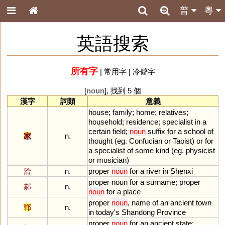
普
粵
英語搜索
所有字
|
常用字
|
冷僻字
[
noun
], 找到 5 個
漢字
詞類
意義
house
;
family
;
home
;
relatives
;
household
;
residence
;
specialist
in
a
certain
field
;
noun
suffix
for
a
school
of
家
n.
thought
(
eg
.
Confucian
or
Taoist
)
or
for
a
specialist
of
some
kind
(
eg
.
physicist
or
musician
)
洽
n.
proper
noun
for
a
river
in
Shenxi
proper
noun
for
a
surname
;
proper
郝
n.
noun
for
a
place
proper
noun
,
name
of
an
ancient
town
鄆
n.
in
today
'
s
Shandong
Province
proper
noun
for
an
ancient
state
;