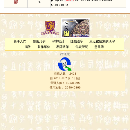
鄒
n.
surname
新手入門
使用凡例
字庫統計
隨機漢字
最近被搜索的漢字
鳴謝
製作單位
私隱政策
免責聲明
意見簿
（
管理員
）
在線人數： 2423
自 2014 年 7 月 8 日起
瀏覽人數： 80131295
使用次數： 294045869