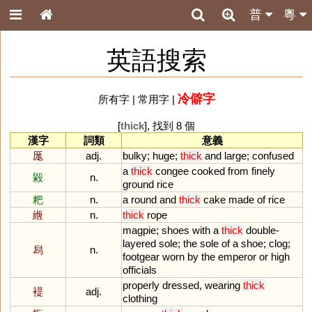
普
粵
英語搜索
冷僻字
所有字
|
常用字
|
[
thick
], 找到 8 個
漢字
詞類
意義
厖
adj.
bulky
;
huge
;
thick
and
large
;
confused
a
thick
congee
cooked
from
finely
毇
n.
ground
rice
粑
n.
a
round
and
thick
cake
made
of
rice
緪
n.
thick
rope
magpie
;
shoes
with
a
thick
double
-
layered
sole
;
the
sole
of
a
shoe
;
clog
;
舄
n.
footgear
worn
by
the
emperor
or
high
officials
properly
dressed
,
wearing
thick
褆
adj.
clothing