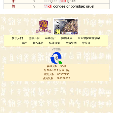
餰
n.
congee
;
thick
gruel
饘
n.
thick
congee
or
porridge
;
gruel
新手入門
使用凡例
字庫統計
隨機漢字
最近被搜索的漢字
鳴謝
製作單位
私隱政策
免責聲明
意見簿
（
管理員
）
在線人數： 3042
自 2014 年 7 月 8 日起
瀏覽人數： 80307956
使用次數： 294359877