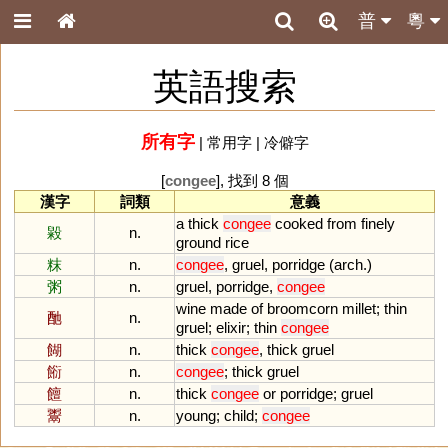
普
粵
英語搜索
所有字
|
常用字
|
冷僻字
[
congee
], 找到 8 個
漢字
詞類
意義
a
thick
congee
cooked
from
finely
毇
n.
ground
rice
粖
n.
congee
,
gruel
,
porridge
(
arch
.)
粥
n.
gruel
,
porridge
,
congee
wine
made
of
broomcorn
millet
;
thin
酏
n.
gruel
;
elixir
;
thin
congee
餬
n.
thick
congee
,
thick
gruel
餰
n.
congee
;
thick
gruel
饘
n.
thick
congee
or
porridge
;
gruel
鬻
n.
young
;
child
;
congee