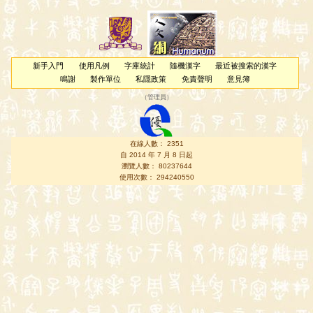
新手入門
使用凡例
字庫統計
隨機漢字
最近被搜索的漢字
鳴謝
製作單位
私隱政策
免責聲明
意見簿
（
管理員
）
在線人數： 2351
自 2014 年 7 月 8 日起
瀏覽人數： 80237644
使用次數： 294240550