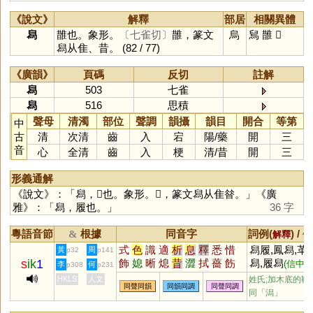
《說文》
解釋
部居
相關異體
舄
䧿也。象形。
〔七雀切〕
䧿，篆文
烏
舃
䧿
𩁆
舄从隹、昔。
(82 / 77)
《廣韻》
頁碼
反切
註解
舄
503
七雀
舄
516
思積
聲母
清濁
部位
聲調
韻攝
韻目
開合
等第
中
古
清
次清
齒
入
宕
陽
/
藥
開
三
音
心
全清
齒
入
梗
清
/
昔
開
三
形義通解
《說文》：「舄，𩁆也。象形。𩁆，篆文舄从隹㫺。」《廣
雅》：「舄，履也。」
36 字
粵語音節
根據
同音字
詞例(
) /
&
解釋
備
式
色
識
適
析
息
釋
悉
惜
舄履,鳳舄,革
黃
周
p32
p141
s
ik
1
飾
媳
晰
熄
昔
澀
拭
薔
飭
舄,履舄
(信中
李
何
p308
p231
銫
淅
蜥
軾
嗇
栻
奭
蟋
衋
方之敬稱，同'
HKLS
人文
姓氏;加木底的鞋;
同聲同韻
同韻同調
同聲同調
皙
螫
窸
潟
襫
菥
骰
醳
穡
下')
同「
潟
」
腊
赩
鄎
螅
緆
蒠
瘜
濇
蕮