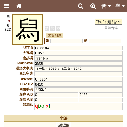
普
粵
臼
舄
134
6
繁
簡
港
單讀音字
(12)
繁簡對應
繁
簡
UTF-8
E8 88 84
大五碼
DB57
倉頡碼
竹難卜火
Matthews
2509
漢語大字典
（一版）3039；（二版）3242
康熙字典
Unicode
U+8204
GB2312
8410
四角號碼
7732.7
頻序 A/B
0
5422
頻次 A/B
0
--
普通話
q
i
o
x
小篆