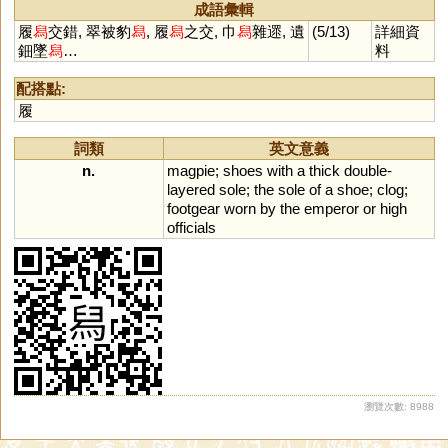
轖
摵
适
獡
棤
烒
焟
晹
蜤
成語彙輯
鉽
蝷
鎴
履
舄
交錯, 翠被豹
舄
, 履
舄
之交, 巾
舄
雜遝, 遺
(5/13)
詳細資
鈿墜
舄
…
料
配搭點:
履
詞類
英文意義
n.
magpie
;
shoes
with
a
thick
double
-
layered
sole
;
the
sole
of
a
shoe
;
clog
;
footgear
worn
by
the
emperor
or
high
officials
瀏覽次數: 8988