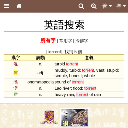
普
粵
英語搜索
所有字
|
常用字
|
冷僻字
[
torrent
], 找到 5 個
漢字
詞類
意義
混
n.
turbid
torrent
muddy
,
turbid
;
torrent
,
vast
;
stupid
;
渾
adj.
simple
,
honest
;
whole
潝
onomatopoeia
sound
of
torrent
澇
n.
Lao
river
;
flood
;
torrent
霈
n.
heavy
rain
;
torrent
of
rain