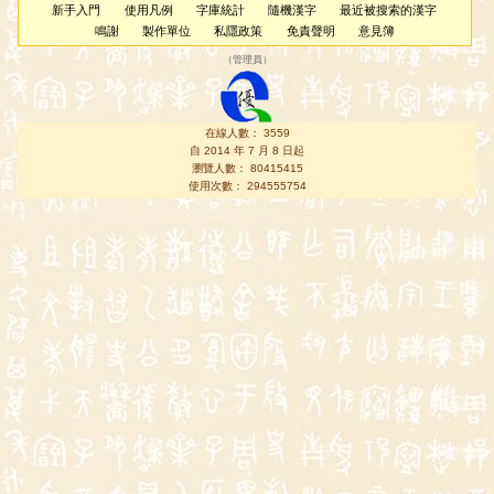
新手入門
使用凡例
字庫統計
隨機漢字
最近被搜索的漢字
鳴謝
製作單位
私隱政策
免責聲明
意見簿
（
管理員
）
在線人數： 3559
自 2014 年 7 月 8 日起
瀏覽人數： 80415415
使用次數： 294555754