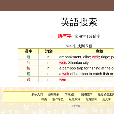
英語搜索
所有字
|
常用字
|
冷僻字
[
weir
], 找到 5 個
漢字
詞類
意義
堰
n.
embankment
,
dike
;
weir
;
ridge
;
p
汕
n.
weir
;
Shantou
city
笱
n.
a
bamboo
trap
for
fishing
at
the
o
籪
n.
a
weir
of
bamboo
to
catch
fish
or
遏
n.
weir
新手入門
使用凡例
字庫統計
隨機漢字
最近被搜索
鳴謝
製作單位
私隱政策
免責聲明
意見簿
（
管理員
）