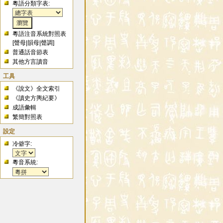
粵語分類字表:
粵語注音系統對照表
[
聲母
|
韻母
|
聲調
]
普通話音節表
其他方言讀音
工具
《說文》全文索引
《讀史方輿紀要》
成語彙輯
繁簡對照表
設定
冷僻字:
粵音系統: