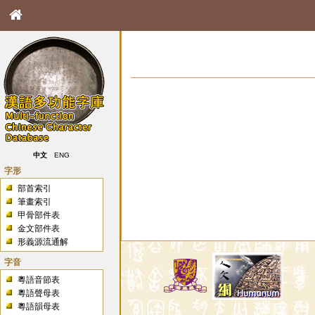
中文
ENG
字形
部首索引
筆畫索引
甲骨部件表
金文部件表
形義源流通解
字音
粵語音節表
粵語聲母表
粵語韻母表