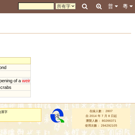
普
粵
ond
pening
of
a
weir
crabs
在線人數： 2807
的漢字
自 2014 年 7 月 8 日起
瀏覽人數： 80266371
使用次數： 294292105