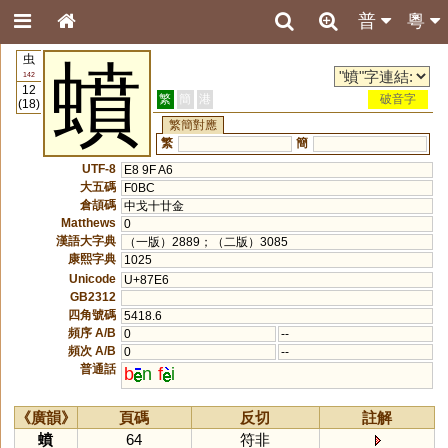
普
粵
虫
蟦
142
12
繁
簡
港
破音字
(18)
繁簡對應
繁
簡
UTF-8
E8 9F A6
大五碼
F0BC
倉頡碼
中戈十廿金
Matthews
0
漢語大字典
（一版）2889；（二版）3085
康熙字典
1025
Unicode
U+87E6
GB2312
四角號碼
5418.6
頻序 A/B
0
--
頻次 A/B
0
--
普通話
b
n
f
i
《廣韻》
頁碼
反切
註解
蟦
64
符非