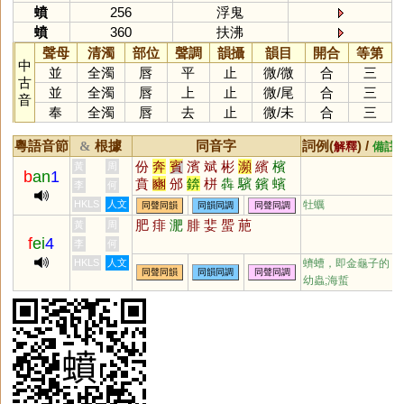
蟦
256
浮鬼
蟦
360
扶沸
聲母
清濁
部位
聲調
韻攝
韻目
開合
等第
中
並
全濁
唇
平
止
微
/
微
合
三
古
並
全濁
唇
上
止
微
/
尾
合
三
音
奉
全濁
唇
去
止
微
/
未
合
三
粵語音節
根據
同音字
詞例(
) /
&
解釋
備註
份
奔
賓
濱
斌
彬
瀕
繽
檳
黃
周
b
an
1
賁
豳
邠
錛
栟
犇
驞
鑌
蠙
李
何
璸
儐
泍
玢
攽
渀
汃
椕
礗
HKLS
人文
牡蠣
同聲同韻
同韻同調
同聲同調
豩
虨
霦
鐼
肥
痱
淝
腓
婓
蜰
萉
黃
周
f
ei
4
李
何
HKLS
人文
蠐螬，即金龜子的
同聲同韻
同韻同調
同聲同調
幼蟲;海蜇