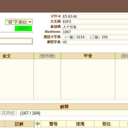
UTF-8
E5 83 A8
大五碼
E0F3
倉頡碼
人十廿金
異讀字
Matthews
1867
漢語大字典
（一版）0216；（二版）256
康熙字典
45
金文
(部件樹)
甲骨
(部
解釋
〔匹問切〕
(167 / 164)
註解
中
聲母
清濁
部位