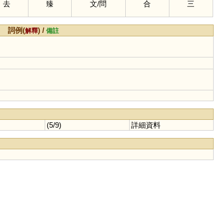
去
臻
文
/
問
合
三
詞例(
) /
解釋
備註
(5/9)
詳細資料