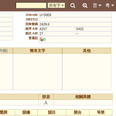
普
粵
Unicode
U+50E8
GB2312
四角號碼
2428.6
頻序 A/B
4257
5422
頻次 A/B
27
--
普通話
f
n
件樹)
簡帛文字
其他
部居
相關異體
人
聲調
韻攝
韻目
開合
等第