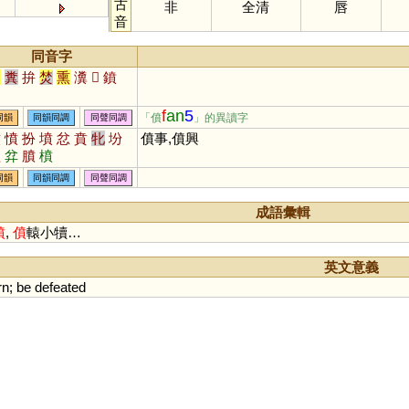
古
非
全清
唇
音
同音字
奮
糞
拚
焚
熏
瀵
𡊄
鐼
f
an
5
「僨
」的異讀字
同韻
同韻同調
同聲同調
噴
憤
扮
墳
忿
賁
牝
坋
僨事,僨興
歕
弅
膹
橨
同韻
同韻同調
同聲同調
成語彙輯
僨
,
僨
轅小犢…
英文意義
rn
;
be
defeated