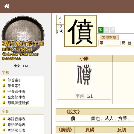
人
僨
9
12
繁
簡
港
(14)
繁簡對應
繁
簡
偾
小篆
中文
ENG
字形
部首索引
筆畫索引
甲骨部件表
字例:
1/1
金文部件表
形義源流通解
字音
《說文》
僨
僵也。从人，賁聲。
粵語音節表
粵語聲母表
《廣韻》
頁碼
反切
粵語韻母表