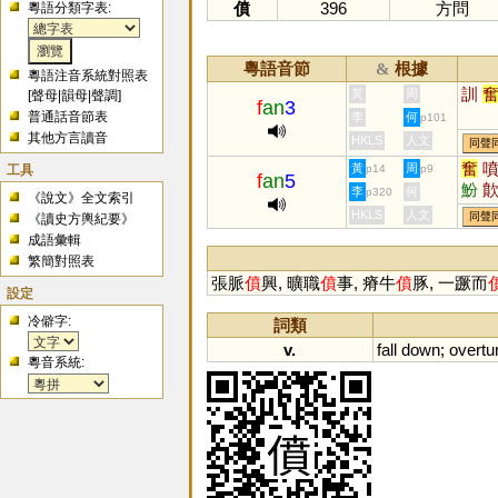
僨
396
方問
粵語分類字表:
粵語音節
根據
&
粵語注音系統對照表
訓
黃
周
[
聲母
|
韻母
|
聲調
]
f
an
3
普通話音節表
李
何
p101
其他方言讀音
HKLS
人文
同聲
奮
工具
黃
周
p14
p9
f
an
5
魵
李
何
p320
《說文》全文索引
HKLS
人文
同聲
《讀史方輿紀要》
成語彙輯
繁簡對照表
張脈
僨
興, 曠職
僨
事, 瘠牛
僨
豚, 一蹶而
設定
冷僻字:
詞類
v.
fall
down
;
overtu
粵音系統: