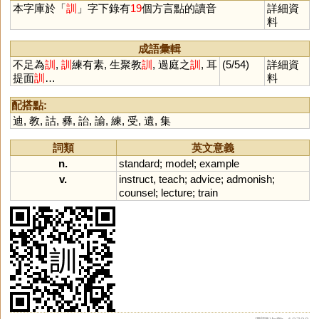
本字庫於「
訓
」字下錄有
19
個方言點的讀音
詳細資
料
成語彙輯
不足為
訓
,
訓
練有素, 生聚教
訓
, 過庭之
訓
, 耳
(5/54)
詳細資
提面
訓
…
料
配搭點:
迪
,
教
,
詁
,
彝
,
詒
,
諭
,
練
,
受
,
遺
,
集
詞類
英文意義
n.
standard
;
model
;
example
v.
instruct
,
teach
;
advice
;
admonish
;
counsel
;
lecture
;
train