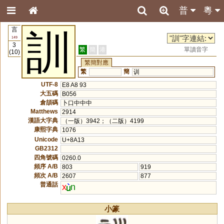
普
粵
言
訓
149
3
繁
簡
港
單讀音字
(10)
繁簡對應
繁
簡
训
UTF-8
E8 A8 93
大五碼
B056
倉頡碼
卜口中中中
Matthews
2914
漢語大字典
（一版）3942；（二版）4199
康熙字典
1076
Unicode
U+8A13
GB2312
四角號碼
0260.0
頻序 A/B
803
919
頻次 A/B
2607
877
普通話
x
n
小篆