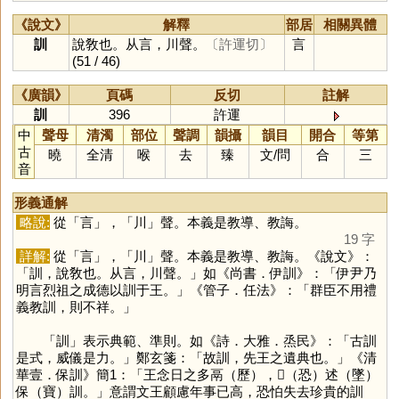
《說文》
解釋
部居
相關異體
訓
說敎也。从言，川聲。
〔許運切〕
言
(51 / 46)
《廣韻》
頁碼
反切
註解
訓
396
許運
中
聲母
清濁
部位
聲調
韻攝
韻目
開合
等第
古
曉
全清
喉
去
臻
文
/
問
合
三
音
形義通解
略說:
從「
言
」，「
川
」聲。本義是教導、教誨。
19 字
詳解:
從「
言
」，「
川
」聲。本義是教導、教誨。《說文》：
「訓，說敎也。从言，川聲。」如《尚書．伊訓》：「伊尹乃
明言烈祖之成德以訓于王。」《管子．任法》：「群臣不用禮
義教訓，則不祥。」
「
訓
」表示典範、準則。如《詩．大雅．烝民》：「古訓
是式，威儀是力。」鄭玄箋：「故訓，先王之遺典也。」《清
華壹．保訓》簡1：「王念日之多鬲（歷），𢖶（恐）述（墜）
保（寶）訓。」意謂文王顧慮年事已高，恐怕失去珍貴的訓