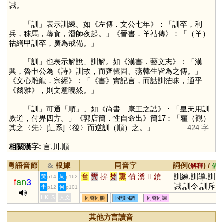
誡。
「
訓
」表示訓練。如《左傳．文公七年》：「訓卒，利
兵，秣馬，蓐食，潛師夜起。」《晉書．羊祜傳》：「（羊）
祜繕甲訓卒，廣為戒備。」
「
訓
」也表示解說、訓解。如《漢書．藝文志》：「漢
興，魯申公為《詩》訓故，而齊轅固、燕韓生皆為之傳。」
《文心雕龍．宗經》：「《書》實記言，而詁訓茫昧，通乎
《爾雅》，則文意曉然。」
「
訓
」可通「
順
」。如《尚書．康王之誥》：「皇天用訓
厥道，付畀四方。」《郭店簡．性自命出》簡17：「雚（觀）
其之〈先〉[辶系]〈後〉而逆訓（順）之。」
424 字
相關漢字:
言
,
川
,
順
粵語音節
根據
同音字
詞例(
) /
&
解釋
備
奮
糞
拚
焚
熏
僨
瀵
𡊄
鐼
訓練,訓導,訓
黃
周
p14
p162
f
an
3
誡,訓令,訓斥,
李
何
p12
p101
訓示,教訓
HKLS
人文
同聲同韻
同韻同調
同聲同調
其他方言讀音