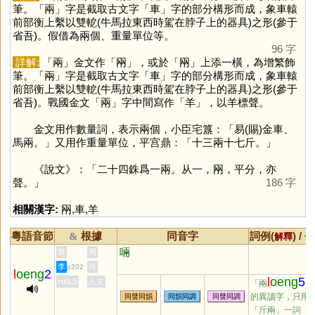
筆。「
兩
」字是截取古文字「
車
」字的部分構形而成，象車轅
前部衡上繫以雙軶(牛馬拉東西時駕在脖子上的器具)之形(參于
省吾)。假借為兩個、重量單位等。
96 字
詳解:
「
兩
」金文作「
㒳
」，或於「
㒳
」上添一橫，為增繁飾
筆。「
兩
」字是截取古文字「
車
」字的部分構形而成，象車轅
前部衡上繫以雙軶(牛馬拉東西時駕在脖子上的器具)之形(參于
省吾)。戰國金文「
兩
」字中間寫作「
羊
」，以羊標聲。
金文用作數量詞，表示兩個，小臣宅簋：「易(賜)金車、
馬兩。」又用作重量單位，平宫鼎：「十三兩十七斤。」
《說文》：「二十四銖爲一兩。从一，㒳，平分，亦
聲。」
186 字
相關漢字:
㒳
,
車
,
羊
粵語音節
根據
同音字
詞例(
) /
&
解釋
備
啢
黃
周
李
何
p202
l
oeng
2
l
oeng
5
HKLS
人文
「兩
」
的異讀字，只用
同聲同韻
同韻同調
同聲同調
「斤兩」一詞