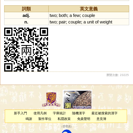
詞類
英文意義
adj.
two
;
both
;
a
few
;
couple
n.
two
;
pair
;
couple
;
a
unit
of
weight
瀏覽次數: 23225
新手入門
使用凡例
字庫統計
隨機漢字
最近被搜索的漢字
鳴謝
製作單位
私隱政策
免責聲明
意見簿
（
管理員
）