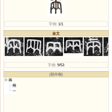
字例:
1/1
金文
字例:
9/53
(部件樹)
兩
㒳
一