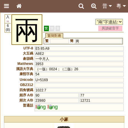
普
粵
入
兩
11
6
繁
簡
港
異讀破音字
(8)
繁簡對應
繁
簡
两
UTF-8
E5 85 A9
大五碼
A8E2
倉頡碼
一中月人
Matthews
3953
漢語大字典
（一版）0024；（二版）26
康熙字典
54
Unicode
U+5169
GB2312
四角號碼
1022.7
頻序 A/B
90
77
頻次 A/B
23980
12721
普通話
l
i
ng
l
i
ng
小篆