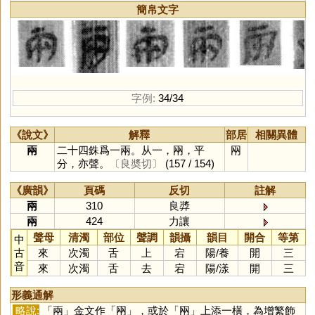
簡帛文字
字例:
34/34
《說文》
解釋
部居
相關異體
兩
二十四銖爲一兩。从一，㒳，平
㒳
分，亦聲。
〔良奬切〕
(157 / 154)
《廣韻》
頁碼
反切
註解
兩
310
良㢡
兩
424
力讓
聲母
清濁
部位
聲調
韻攝
韻目
開合
等第
中
古
來
次濁
舌
上
宕
陽
/
養
開
三
音
來
次濁
舌
去
宕
陽
/
漾
開
三
形義通解
略說:
「
兩
」金文作「
㒳
」，或於「
㒳
」上添一橫，為增繁飾