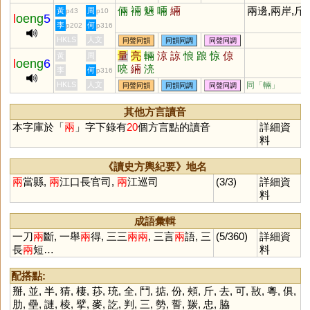
倆
裲
魎
啢
緉
兩邊,兩岸,斤
黃
周
p43
p10
l
oeng
5
李
何
p202
p316
HKLS
人文
同聲同韻
同韻同調
同聲同調
量
亮
輛
涼
諒
悢
踉
惊
倞
黃
周
l
oeng
6
喨
緉
湸
李
何
p316
HKLS
人文
同「
輛
」
同聲同韻
同韻同調
同聲同調
其他方言讀音
本字庫於「
兩
」字下錄有
20
個方言點的讀音
詳細資
料
《讀史方輿紀要》地名
兩
當縣,
兩
江口長官司,
兩
江巡司
(3/3)
詳細資
料
成語彙輯
一刀
兩
斷, 一舉
兩
得, 三三
兩
兩
, 三言
兩
語, 三
(5/360)
詳細資
長
兩
短…
料
配搭點:
掰
,
並
,
半
,
猜
,
棲
,
莏
,
珫
,
全
,
鬥
,
掂
,
份
,
頰
,
斤
,
去
,
可
,
敔
,
粵
,
俱
,
肋
,
壘
,
謰
,
棱
,
擘
,
麥
,
訖
,
判
,
三
,
勢
,
誓
,
羰
,
忠
,
脇