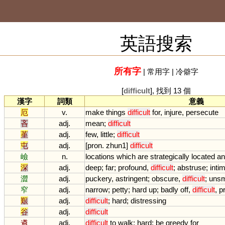
英語搜索
所有字
|
常用字
|
冷僻字
[
difficult
], 找到 13 個
漢字
詞類
意義
厄
v.
make
things
difficult
for
,
injure
,
persecute
吝
adj.
mean
;
difficult
堇
adj.
few
,
little
;
difficult
屯
adj.
[
pron
.
zhun1
]
difficult
嶮
n.
locations
which
are
strategically
located
an
深
adj.
deep
;
far
;
profound
,
difficult
;
abstruse
;
inti
澀
adj.
puckery
,
astringent
;
obscure
,
difficult
;
uns
窄
adj.
narrow
;
petty
;
hard
up
;
badly
off
,
difficult
,
p
艱
adj.
difficult
;
hard
;
distressing
谷
adj.
difficult
遴
adj.
difficult
to
walk
;
hard
;
be
greedy
for