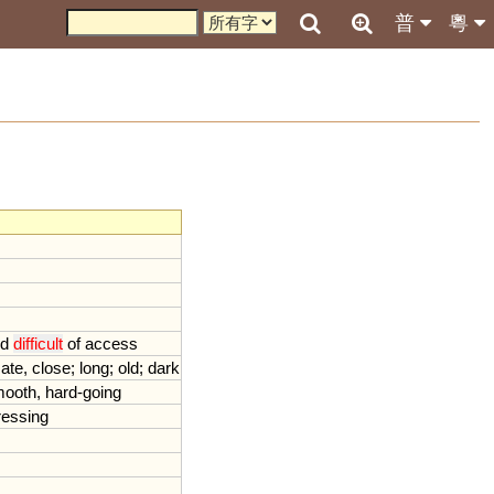
普
粵
d
difficult
of
access
mate
,
close
;
long
;
old
;
dark
mooth
,
hard
-
going
ressing