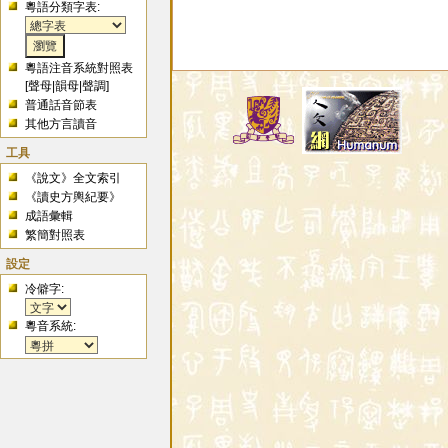
粵語分類字表:
粵語注音系統對照表
[
聲母
|
韻母
|
聲調
]
普通話音節表
其他方言讀音
工具
《說文》全文索引
《讀史方輿紀要》
成語彙輯
繁簡對照表
設定
冷僻字:
粵音系統: