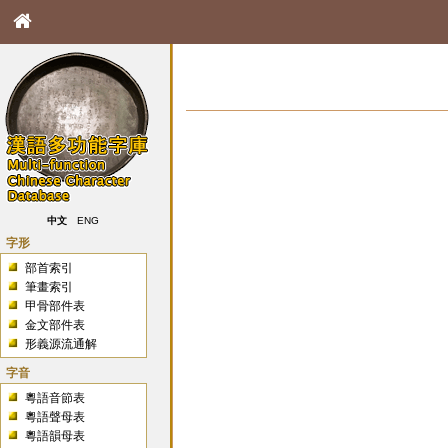
中文
ENG
字形
部首索引
筆畫索引
甲骨部件表
金文部件表
形義源流通解
字音
粵語音節表
粵語聲母表
粵語韻母表