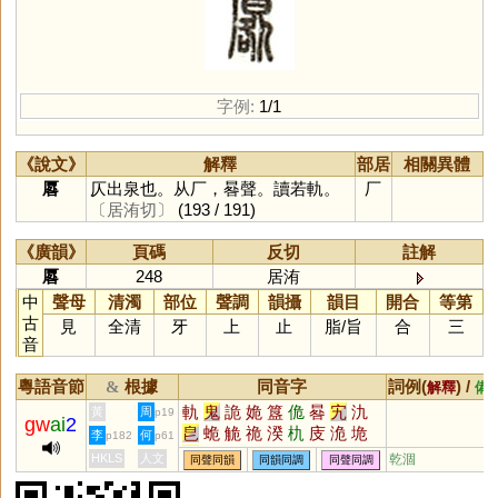
字例:
1/1
《說文》
解釋
部居
相關異體
厬
仄出泉也。从厂，晷聲。讀若軌。
厂
〔居洧切〕
(193 / 191)
《廣韻》
頁碼
反切
註解
厬
248
居洧
中
聲母
清濁
部位
聲調
韻攝
韻目
開合
等第
古
見
全清
牙
上
止
脂
/
旨
合
三
音
粵語音節
根據
同音字
詞例(
) /
&
解釋
備
軌
鬼
詭
姽
簋
佹
晷
宄
氿
黃
周
p19
gw
ai
2
皀
蛫
觤
祪
湀
朹
庋
洈
垝
李
何
p182
p61
媿
庪
匭
HKLS
人文
乾涸
同聲同韻
同韻同調
同聲同調