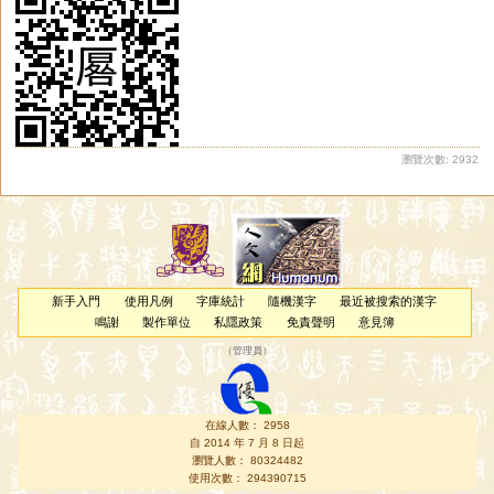
瀏覽次數: 2932
新手入門
使用凡例
字庫統計
隨機漢字
最近被搜索的漢字
鳴謝
製作單位
私隱政策
免責聲明
意見簿
（
管理員
）
在線人數： 2958
自 2014 年 7 月 8 日起
瀏覽人數： 80324482
使用次數： 294390715