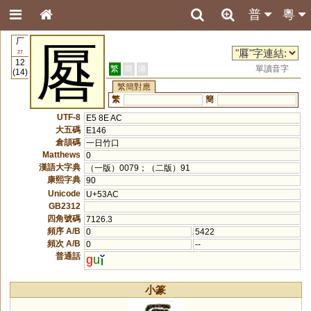
普
粵
厂
厬
27
12
繁
簡
港
單讀音字
(14)
繁簡對應
繁
簡
UTF-8
E5 8E AC
大五碼
E146
倉頡碼
一日竹口
Matthews
0
漢語大字典
（一版）0079；（二版）91
康熙字典
90
Unicode
U+53AC
GB2312
四角號碼
7126.3
頻序 A/B
0
5422
頻次 A/B
0
--
普通話
g
u
小篆