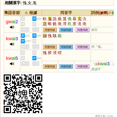
相關漢字:
愧
,
女
,
鬼
粵語音節
根據
同音字
詞例(
) /
&
解釋
備
軌
鬼
詭
姽
簋
佹
晷
宄
氿
黃
周
p38
gw
ai
2
皀
蛫
觤
祪
湀
朹
庋
洈
垝
李
何
厬
庪
匭
HKLS
人文
姓氏
同聲同韻
同韻同調
同聲同調
歸
愧
騩
硊
黃
周
p10
p38
kw
ai
3
李
何
p257
HKLS
人文
同「
愧
」
同聲同韻
同韻同調
同聲同調
愧
揆
湀
楑
黃
周
kw
ai
5
李
何
p64
k
wai
3
HKLS
人文
「媿
」的
同聲同韻
同韻同調
同聲同調
異讀字
瀏覽次數: 6280