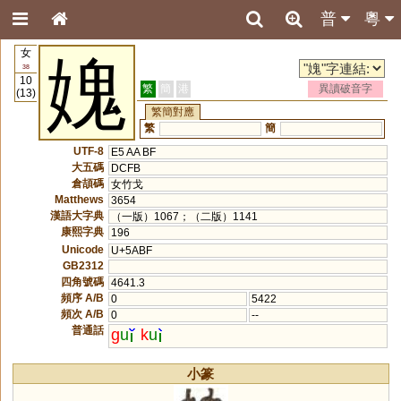
普
粵
女
媿
38
10
繁
簡
港
異讀破音字
(13)
繁簡對應
繁
簡
UTF-8
E5 AA BF
大五碼
DCFB
倉頡碼
女竹戈
Matthews
3654
漢語大字典
（一版）1067；（二版）1141
康熙字典
196
Unicode
U+5ABF
GB2312
四角號碼
4641.3
頻序 A/B
0
5422
頻次 A/B
0
--
普通話
g
u
k
u
小篆