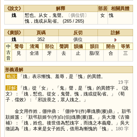
《說文》
解釋
部居
相關異體
媿
慙也。从女，鬼聲。
〔俱位切〕
女
愧
愧，媿或从恥省。
(265 / 265)
《廣韻》
頁碼
反切
註解
媿
352
俱位
中
聲母
清濁
部位
聲調
韻攝
韻目
開合
等第
古
見
全清
牙
去
止
脂
/
至
合
三
音
形義通解
略說:
「
媿
」表示慚愧、羞辱，是「
愧
」的異體。
19 字
詳解:
「
媿
」從「
女
」，「
鬼
」聲，是「
愧
」的異體字，《說
文》：「媿，慙也。從女，鬼聲。愧，媿或從恥省。」《荀
子．儒效》：「邪說畏之，眾人媿之。」
金文用作姓，倗仲鼎：「倗仲乍(作)畢媿賸(媵)鼎」。㝬弔
㝬姬簋：「㝬弔㝬姬乍(作)白(伯)媿賸(媵)簋。」吳大澂《古籀
補》：「媿，姓也。後世借為慙媿字，而媿之本義廢。」吳大
徵認為「
媿
」本來是女子姓氏，借用為慚愧的「
愧
」。
180 字