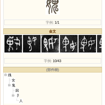
字例:
1/1
金文
字例:
10/43
(部件樹)
媿
女
鬼
囟
卩
人