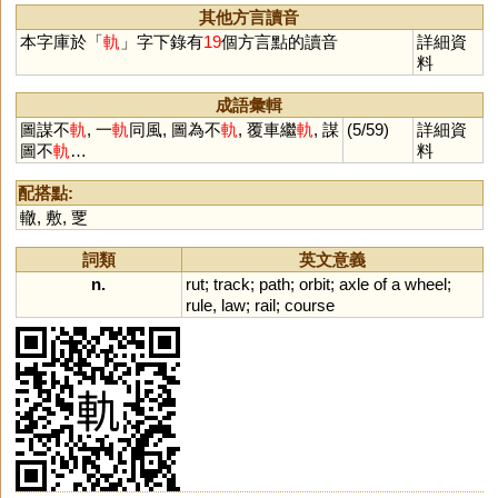
其他方言讀音
本字庫於「
軌
」字下錄有
19
個方言點的讀音
詳細資
料
成語彙輯
圖謀不
軌
, 一
軌
同風, 圖為不
軌
, 覆車繼
軌
, 謀
(5/59)
詳細資
圖不
軌
…
料
配搭點:
轍
,
敷
,
覂
詞類
英文意義
n.
rut
;
track
;
path
;
orbit
;
axle
of
a
wheel
;
rule
,
law
;
rail
;
course