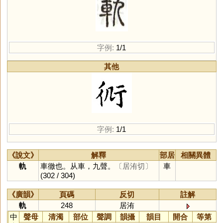
字例:
1/1
其他
字例:
1/1
《說文》
解釋
部居
相關異體
軌
車徹也。从車，九聲。
〔居洧切〕
車
(302 / 304)
《廣韻》
頁碼
反切
註解
軌
248
居洧
中
聲母
清濁
部位
聲調
韻攝
韻目
開合
等第