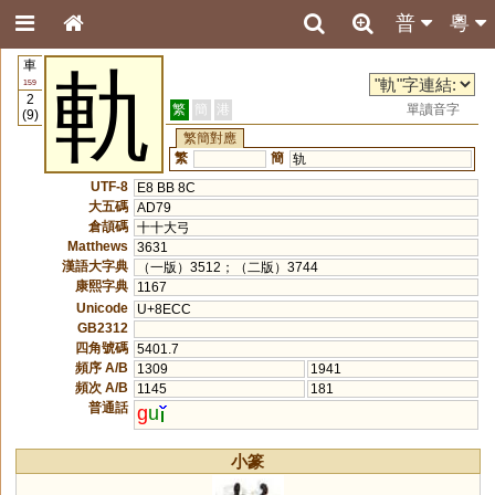
普
粵
車
軌
159
2
繁
簡
港
單讀音字
(9)
繁簡對應
繁
簡
轨
UTF-8
E8 BB 8C
大五碼
AD79
倉頡碼
十十大弓
Matthews
3631
漢語大字典
（一版）3512；（二版）3744
康熙字典
1167
Unicode
U+8ECC
GB2312
四角號碼
5401.7
頻序 A/B
1309
1941
頻次 A/B
1145
181
普通話
g
u
小篆