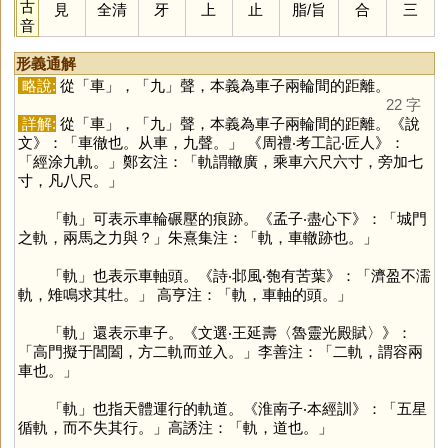
古
見
全清
牙
上
止
脂
/
旨
合
三
音
形義通解
略說:
從「
車
」，「
九
」聲，本義為車子兩輪間的距離。
22 字
詳解:
從「
車
」，「
九
」聲，本義為車子兩輪間的距離。《說
文》：「車徹也。从車，九聲。」 《周禮‧考工記‧匠人》：
「經涂九軌。」鄭玄注：「軌謂轍廣，乘車六尺六寸，旁加七
寸，凡八尺。」
「
軌
」可表示車輪碾壓的痕跡。《孟子‧盡心下》：「城門
之軌，兩馬之力與？」朱熹集注：「軌，車轍跡也。」
「
軌
」也表示車軸頭。《詩‧邶風‧匏有苦葉》：「濟盈不濡
軌，雉鳴求其牡。」 高亨注：「軌，車軸的頭。」
「
軌
」還表示車子。《文選‧王延壽〈魯靈光殿賦〉》：
「高門擬于閶闔，方二軌而並入。」李善注：「二軌，謂容兩
車也。」
「
軌
」也指天體運行的軌道。《淮南子‧本經訓》：「五星
循軌，而不失其行。」高誘注：「軌，道也。」