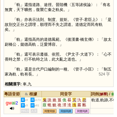
「
軌
」還指道路、途徑。晉陸機〈五等諸侯論〉：「有名
無實，天下曠然，復襲亡秦之軌矣。」
「
軌
」亦表示法則、制度、規矩。《管子‧君臣上》：「是
故別交正分之謂理，順理而不失之謂道。道德定而民有軌
矣。」
「
軌
」還指高尚的道德風範。《後漢書‧橋玄傳》：「故太
尉橋公，懿德高軌，泛愛博容。」
「
軌
」還可表示遵循、依照。《尹文子‧大道下》：「心不
畏時之禁，行不軌時之法，此大亂之道也。」
「
軌
」還是古代戶口編制的一種。《管子‧小匡》：「制五
家為軌，軌有長。」
524 字
相關漢字:
車
,
九
粵語音節
根據
同音字
詞例(
) /
&
解釋
備
鬼
詭
姽
簋
佹
晷
宄
氿
皀
軌道,軌跡,不軌
黃
周
p9
p173
gw
ai
2
庪
蛫
觤
祪
湀
洈
媿
厬
匭
李
何
p5
p61
垝
庋
朹
HKLS
人文
同聲同韻
同韻同調
同聲同調