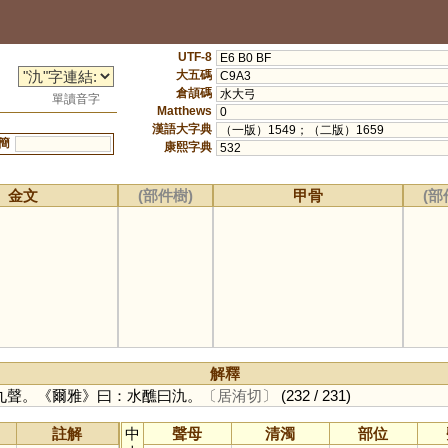
UTF-8
E6 B0 BF
大五碼
C9A3
倉頡碼
水大弓
單讀音字
Matthews
0
漢語大字典
（一版）1549；（二版）1659
簡
康熙字典
532
金文
(部件樹)
甲骨
(部
解釋
九聲。《爾雅》曰：水醮曰氿。
〔居洧切〕
(232 / 231)
註解
中
聲母
清濁
部位