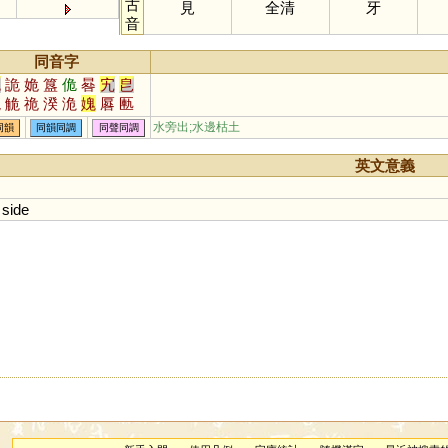
古
見
全清
牙
音
同音字
鬼
詭
姽
簋
佹
晷
宄
皀
蛫
觤
祪
湀
洈
媿
厬
匭
庋
朹
水旁出;水邊枯土
同韻
同韻同調
同聲同調
英文意義
side