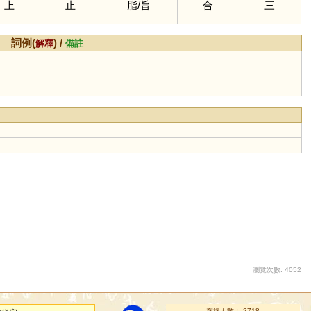
上
止
脂
/
旨
合
三
詞例(
) /
解釋
備註
瀏覽次數: 4052
在線人數： 2718