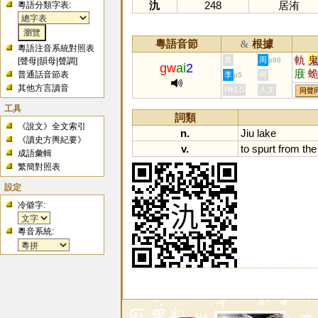
氿
248
居洧
粵語分類字表:
粵語音節
根據
&
粵語注音系統對照表
軌
黃
周
[
聲母
|
韻母
|
聲調
]
p86
gw
ai
2
庪
普通話音節表
李
何
p5
垝
其他方言讀音
HKLS
人文
同聲
工具
詞類
《說文》全文索引
n.
Jiu
lake
《讀史方輿紀要》
v.
to
spurt
from
the
成語彙輯
繁簡對照表
設定
冷僻字:
粵音系統: