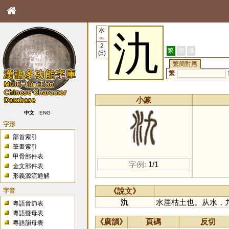
水
氿
85
2
繁
簡
港
(5)
繁簡對應
繁
小篆
中文
ENG
字形
部首索引
筆畫索引
甲骨部件表
字例:
1/1
金文部件表
形義源流通解
字音
《說文》
氿
水厓枯土也。从水，
粵語音節表
粵語聲母表
《廣韻》
頁碼
反切
粵語韻母表