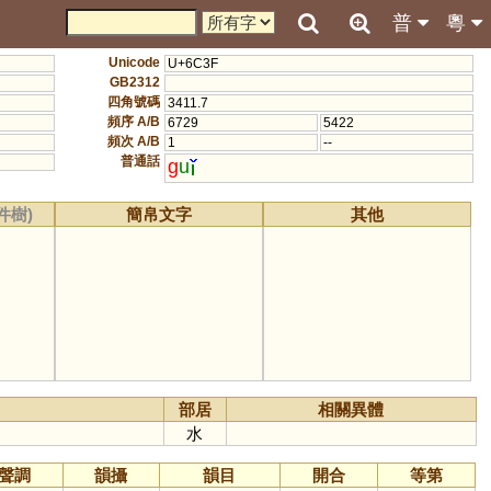
普
粵
Unicode
U+6C3F
GB2312
四角號碼
3411.7
頻序 A/B
6729
5422
頻次 A/B
1
--
普通話
g
u
件樹)
簡帛文字
其他
部居
相關異體
水
聲調
韻攝
韻目
開合
等第