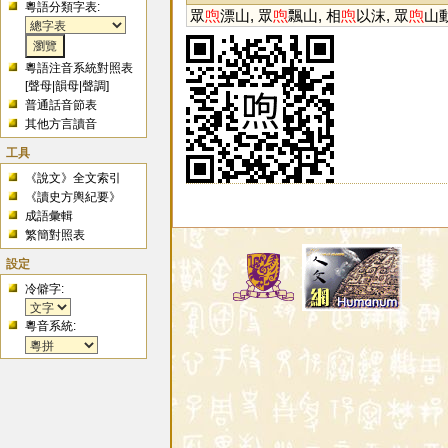
粵語分類字表:
眾
喣
漂山, 眾
喣
飄山, 相
喣
以沫, 眾
喣
山動
粵語注音系統對照表
[
聲母
|
韻母
|
聲調
]
普通話音節表
其他方言讀音
工具
《說文》全文索引
《讀史方輿紀要》
成語彙輯
繁簡對照表
設定
冷僻字:
粵音系統: