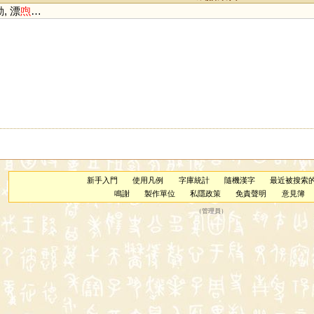
, 漂
喣
…
新手入門
使用凡例
字庫統計
隨機漢字
最近被搜索
鳴謝
製作單位
私隱政策
免責聲明
意見簿
（
管理員
）