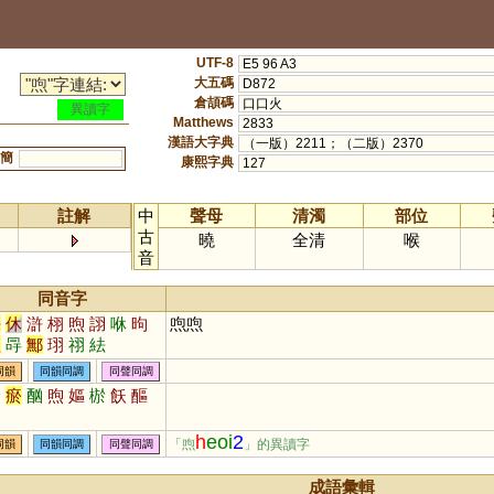
UTF-8
E5 96 A3
大五碼
D872
倉頡碼
口口火
異讀字
Matthews
2833
漢語大字典
（一版）2211；（二版）2370
簡
康熙字典
127
註解
中
聲母
清濁
部位
古
曉
全清
喉
音
同音字
許
休
滸
栩
煦
詡
咻
昫
喣喣
欨
冔
鄦
珝
祤
紶
同韻
同韻同調
同聲同調
淤
瘀
酗
煦
嫗
棜
飫
醧
呴
h
eoi
2
「喣
」的異讀字
同韻
同韻同調
同聲同調
成語彙輯