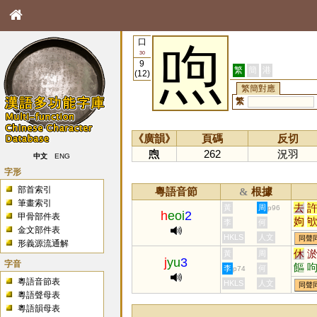
口
喣
30
9
繁
簡
港
(12)
繁簡對應
繁
《廣韻》
頁碼
反切
喣
262
況羽
中文
ENG
字形
部首索引
粵語音節
根據
&
筆畫索引
去
黃
周
p96
h
eoi
2
甲骨部件表
姁
李
何
金文部件表
HKLS
人文
同聲
形義源流通解
休
黃
周
j
yu
3
字音
饇
李
何
p74
粵語音節表
HKLS
人文
同聲
粵語聲母表
粵語韻母表