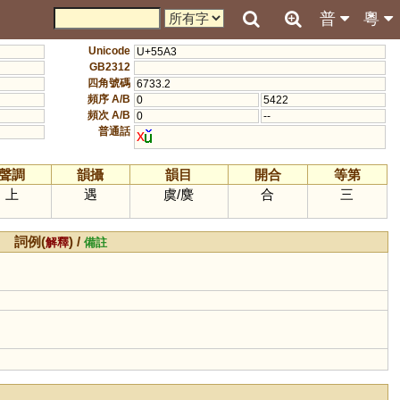
普
粵
Unicode
U+55A3
GB2312
四角號碼
6733.2
頻序 A/B
0
5422
頻次 A/B
0
--
普通話
x
聲調
韻攝
韻目
開合
等第
上
遇
虞
/
麌
合
三
詞例(
) /
解釋
備註