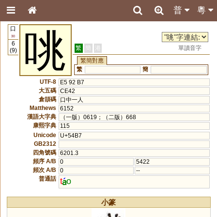
普
粵
口
咷
30
6
繁
簡
港
單讀音字
(9)
繁簡對應
繁
簡
UTF-8
E5 92 B7
大五碼
CE42
倉頡碼
口中一人
Matthews
6152
漢語大字典
（一版）0619；（二版）668
康熙字典
115
Unicode
U+54B7
GB2312
四角號碼
6201.3
頻序 A/B
0
5422
頻次 A/B
0
--
普通話
t
o
小篆