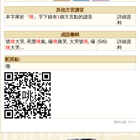
騊
廜
鵌
稌
翿
悇
鷋
檡
檮
酴
潳
鷵
墿
嵞
峹
捈
梌
祹
其他方言讀音
蒤
翢
鋾
筡
韕
跿
本字庫於「
咷
」字下錄有
1
個方言點的讀音
詳細資
料
成語彙輯
號
咷
大哭, 死聲
咷
氣, 嚎
咷
痛哭, 大哭號
咷
, 嚎
(5/6)
詳細資
咷
大哭…
料
配搭點:
噭
瀏覽次數: 5612