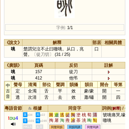
字例:
1/1
《說文》
解釋
部居
相關異體
咷
楚謂兒泣不止曰噭咷。从口，兆
口
聲。
〔徒刀切〕
(31 / 25)
《廣韻》
頁碼
反切
註解
咷
157
徒刀
咷
412
他弔
聲母
清濁
部位
聲調
韻攝
韻目
開合
等第
中
古
定
全濁
舌
平
效
豪
/
豪
開
一
音
透
次清
舌
去
效
蕭
/
嘯
開
四
粵語音節
根據
同音字
詞例(
) /
&
解釋
備
圖
途
逃
徒
陶
塗
桃
萄
濤
號咷痛哭,嚎咷
黃
周
p34
p22
t
ou
4
掏
屠
淘
燾
涂
荼
洮
啕
匋
噭咷
李
何
p101
p246
菟
瘏
綯
搯
駼
幬
駣
醄
鞀
HKLS
人文
同聲同韻
同韻同調
同聲同調