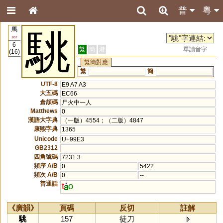
普
粵
馬
駣
187
6
繁
簡
港
單讀音字
(16)
繁簡對應
繁
簡
UTF-8
E9 A7 A3
大五碼
EC66
倉頡碼
尸火中一人
Matthews
0
漢語大字典
（一版）4554；（二版）4847
康熙字典
1365
Unicode
U+99E3
GB2312
四角號碼
7231.3
頻序 A/B
0
5422
頻次 A/B
0
--
普通話
t
o
《廣韻》
頁碼
反切
註解
駣
157
徒刀