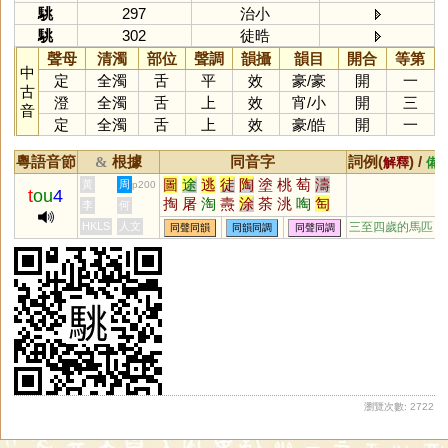
駣
297
治小
駣
302
徒晧
聲母
清濁
部位
聲調
韻攝
韻目
開合
等第
中
定
全濁
舌
平
效
豪
/
豪
開
一
古
澄
全濁
舌
上
效
宵
/
小
開
三
音
定
全濁
舌
上
效
豪
/
皓
開
一
粵語音節
根據
同音字
詞例(
) /
&
解釋
備
圖
途
逃
徒
陶
塗
桃
萄
濤
黃
周
p200
t
ou
4
掏
屠
淘
燾
涂
荼
洮
啕
匋
李
何
菟
瘏
綯
鷵
跿
鞀
醄
幬
駼
HKLS
人文
三至四歲的馬匹
同聲同韻
同韻同調
同聲同調
騊
鵌
翿
鷋
檡
搯
潳
廜
墿
嵞
峹
捈
梌
祹
蒤
翢
鋾
筡
韕
稌
悇
咷
酴
檮
瀏覽次數: 2722