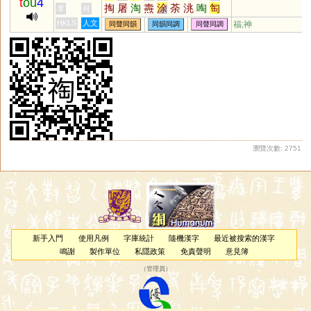
t
ou
4
掏
屠
淘
燾
涂
荼
洮
啕
匋
李
何
菟
瘏
綯
潳
跿
鞀
醄
駣
幬
HKLS
人文
福;神
同聲同韻
同韻同調
同聲同調
駼
騊
鵌
翿
鷋
檡
搯
廜
鷵
墿
嵞
峹
捈
梌
蒤
翢
鋾
筡
韕
稌
悇
咷
酴
檮
瀏覽次數: 2751
新手入門
使用凡例
字庫統計
隨機漢字
最近被搜索的漢字
鳴謝
製作單位
私隱政策
免責聲明
意見簿
（
管理員
）