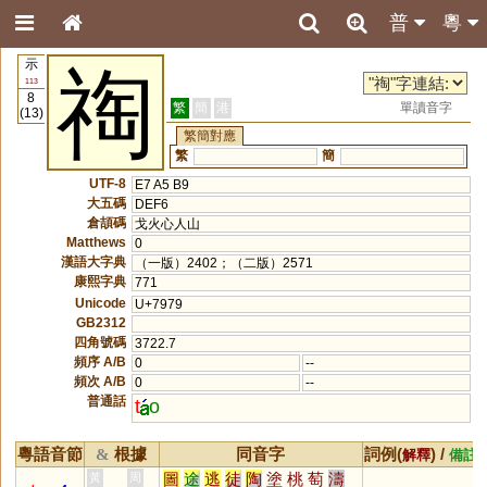
普
粵
示
祹
113
8
繁
簡
港
單讀音字
(13)
繁簡對應
繁
簡
UTF-8
E7 A5 B9
大五碼
DEF6
倉頡碼
戈火心人山
Matthews
0
漢語大字典
（一版）2402；（二版）2571
康熙字典
771
Unicode
U+7979
GB2312
四角號碼
3722.7
頻序 A/B
0
--
頻次 A/B
0
--
普通話
t
o
粵語音節
根據
同音字
詞例(
) /
&
解釋
備註
圖
途
逃
徒
陶
塗
桃
萄
濤
黃
周