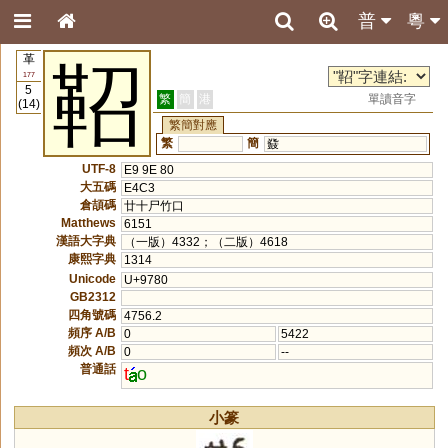
普
粵
革
鞀
177
5
繁
簡
港
單讀音字
(14)
繁簡對應
繁
簡
鼗
UTF-8
E9 9E 80
大五碼
E4C3
倉頡碼
廿十尸竹口
Matthews
6151
漢語大字典
（一版）4332；（二版）4618
康熙字典
1314
Unicode
U+9780
GB2312
四角號碼
4756.2
頻序 A/B
0
5422
頻次 A/B
0
--
普通話
t
o
小篆