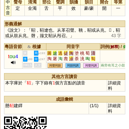
中
聲母
清濁
部位
聲調
韻攝
韻目
開合
等第
古
定
全濁
舌
平
效
豪
/
豪
開
一
音
形義通解
《說文》：「鞀，鞀遼也。从革召聲。鞉，鞀或从兆。𪔛，鞀
或从鼓从兆。㲈，籒文鞀从殸召。」
43 字
粵語音節
根據
同音字
詞例(
) /
&
解釋
備
圖
途
逃
徒
陶
塗
桃
萄
濤
黃
周
p193
t
ou
4
掏
屠
淘
燾
涂
荼
洮
啕
匋
李
何
p99
p247
菟
瘏
綯
鷵
跿
醄
駣
幬
駼
HKLS
人文
兩旁有耳之小鼓
同聲同韻
同韻同調
同聲同調
騊
鵌
翿
鷋
檡
搯
潳
廜
墿
嵞
峹
捈
梌
祹
蒤
翢
鋾
筡
其他方言讀音
韕
稌
悇
咷
酴
檮
本字庫於「
鞀
」字下錄有
1
個方言點的讀音
詳細資
料
成語彙輯
懸
鞀
建鐸
(1/1)
詳細資
料