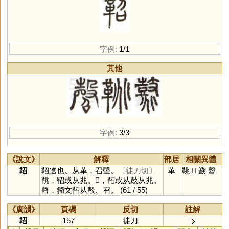
字例:
1/1
其他
字例:
3/3
《說文》
解釋
部居
相關異體
鞀
鞀遼也。从革，召聲。
〔徒刀切〕
革
鞉
𪔛
鼗
㲈
鞉，鞀或从兆。𪔛，鞀或从鼓从兆。
㲈，籀文鞀从殸、召。
(61 / 55)
《廣韻》
頁碼
反切
註解
鞀
157
徒刀