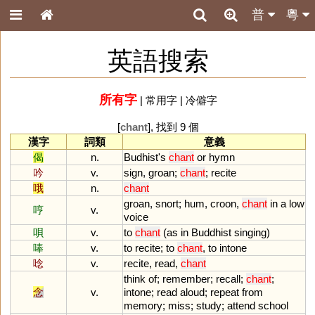
普
粵
英語搜索
所有字
|
常用字
|
冷僻字
[
chant
], 找到 9 個
漢字
詞類
意義
偈
n.
Budhist
'
s
chant
or
hymn
吟
v.
sign
,
groan
;
chant
;
recite
哦
n.
chant
groan
,
snort
;
hum
,
croon
,
chant
in
a
low
哼
v.
voice
唄
v.
to
chant
(
as
in
Buddhist
singing
)
唪
v.
to
recite
;
to
chant
,
to
intone
唸
v.
recite
,
read
,
chant
think
of
;
remember
;
recall
;
chant
;
念
v.
intone
;
read
aloud
;
repeat
from
memory
;
miss
;
study
;
attend
school