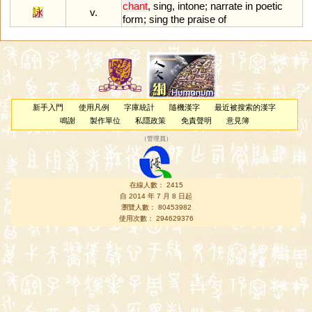
chant
,
sing
,
intone
;
narrate
in
poetic
詠
v.
form
;
sing
the
praise
of
新手入門
使用凡例
字庫統計
隨機漢字
最近被搜索的漢字
鳴謝
製作單位
私隱政策
免責聲明
意見簿
（
管理員
）
在線人數： 2415
自 2014 年 7 月 8 日起
瀏覽人數： 80453982
使用次數： 294629376