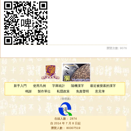
瀏覽次數: 9076
新手入門
使用凡例
字庫統計
隨機漢字
最近被搜索的漢字
鳴謝
製作單位
私隱政策
免責聲明
意見簿
（
管理員
）
在線人數： 2874
自 2014 年 7 月 8 日起
瀏覽人數： 80307519