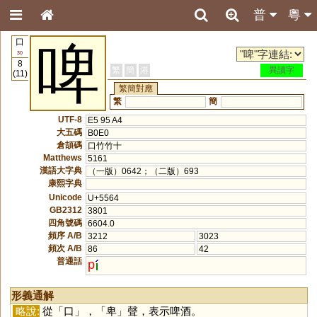
普
粵
口
啤
30
8
繁
簡
港
異讀字
(11)
繁簡對應
繁
簡
UTF-8
E5 95 A4
大五碼
B0E0
倉頡碼
口竹竹十
Matthews
5161
漢語大字典
（一版）0642；（二版）693
康熙字典
Unicode
U+5564
GB2312
3801
四角號碼
6604.0
頻序 A/B
3212
3023
頻次 A/B
86
42
普通話
p
形義通解
略說:
從「
口
」，「
卑
」聲，表示啤酒。