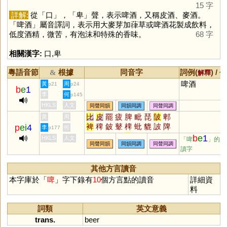
15 字
詳解:
從「
口
」，「
卑
」聲，表示啤酒，又稱皮酒、麥酒。
「啤酒」屬音譯詞，表示用大麥芽加葎草或啤酒花製成飲料，
低度酒精，微苦，有泡沫和特殊的香味。
68 字
相關漢字:
口
,
卑
粵語音節
根據
同音字
詞例(
) /
&
解釋
備
啤酒
黃
周
p21
p24
b
e
1
李
何
p145
HKLS
人文
同聲同韻
同韻同調
同聲同調
比
皮
罷
疲
脾
毗
琵
陂
郫
黃
周
裨
稗
鈹
鼙
椑
蚍
貔
詖
陴
p
ei
4
李
何
p177
駍
蜱
膍
魾
鞞
岯
笓
毘
邳
b
e
1
HKLS
人文
「啤
」的異
同聲同韻
同韻同調
同聲同調
芘
阰
崥
毞
埤
紕
枇
猈
蚽
讀字
蚾
鵧
螷
蠯
其他方言讀音
本字庫於「
啤
」字下錄有
10
個方言點的讀音
詳細資
料
詞類
英文意義
trans.
beer